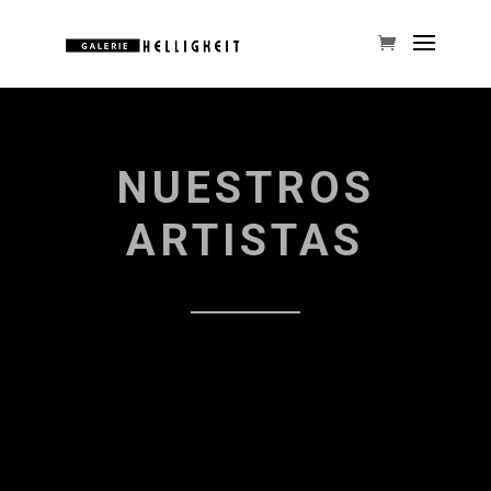
NUESTROS
ARTISTAS