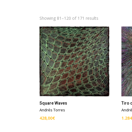
Showing 81–120 of 171 results
Square Waves
Tiro 
Andrés Torres
André
428,00
€
1.284