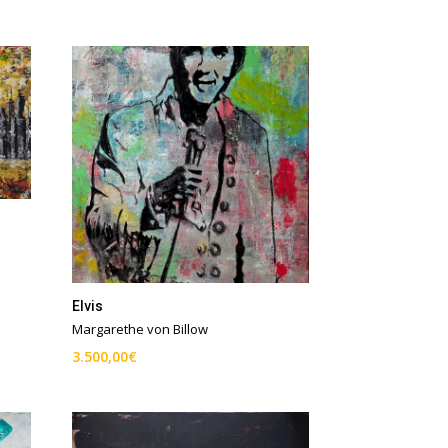
Elvis
Margarethe von Billow
3.500,00
€