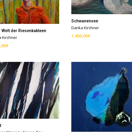
Schwanensee
Danka Kirchner
r Welt der Riesenkakteen
1.400,00
€
 Kirchner
,00
€
t