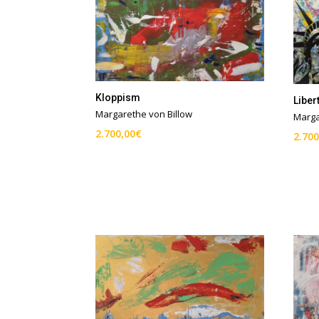
Kloppism
Liber
Margarethe von Billow
Marga
2.700,00
€
2.700