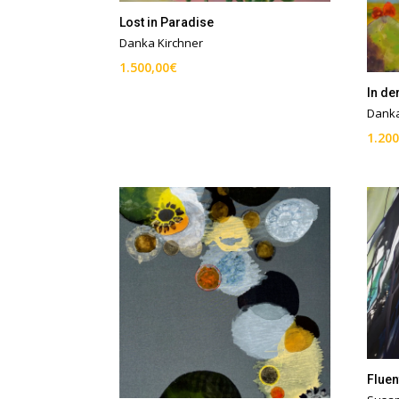
Lost in Paradise
Danka Kirchner
1.500,00
€
In de
Danka
1.200
Fluen