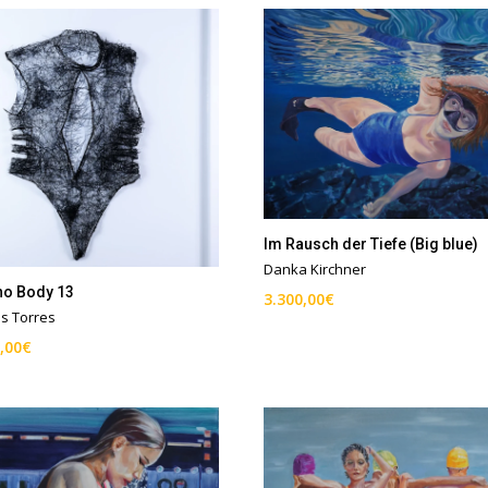
Im Rausch der Tiefe (Big blue)
Danka Kirchner
no Body 13
3.300,00
€
s Torres
,00
€