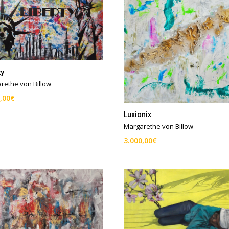
ty
rethe von Billow
,00
€
Luxionix
Margarethe von Billow
3.000,00
€