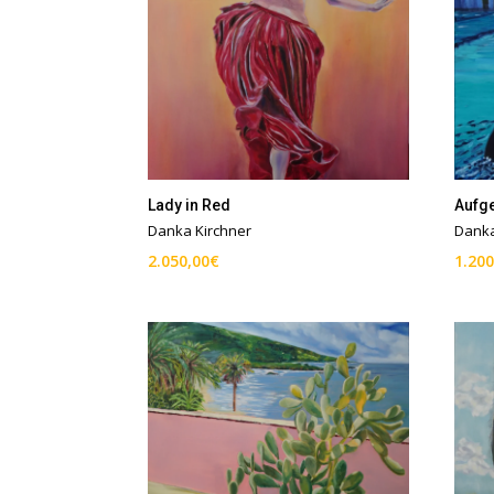
Lady in Red
Aufg
Danka Kirchner
Danka
2.050,00
€
1.200