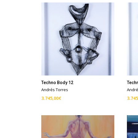
Techno Body 12
Tech
Andrés Torres
André
3.745,00
€
3.745