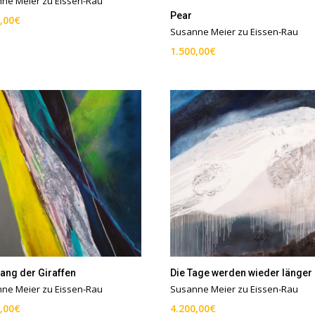
ne Meier zu Eissen-Rau
Pear
,00
€
Susanne Meier zu Eissen-Rau
1.500,00
€
ang der Giraffen
Die Tage werden wieder länger
ne Meier zu Eissen-Rau
Susanne Meier zu Eissen-Rau
,00
€
4.200,00
€