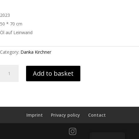
2023
50 * 70 cm
Öl auf Leinwand
Category:
Danka Kirchner
Sommerglück
Add to basket
quantity
Imprint
Privacy policy
Contact