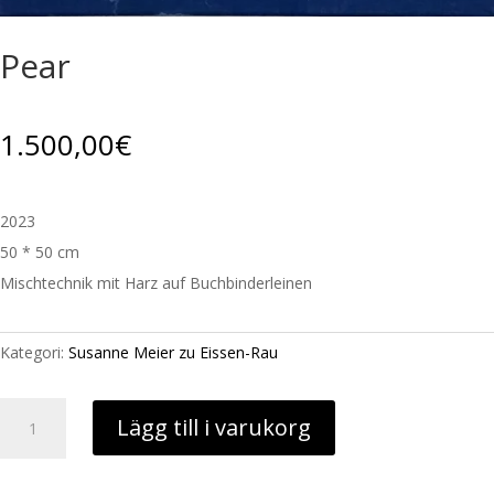
Pear
1.500,00
€
2023
50 * 50 cm
Mischtechnik mit Harz auf Buchbinderleinen
Kategori:
Susanne Meier zu Eissen-Rau
Pear
Lägg till i varukorg
mängd