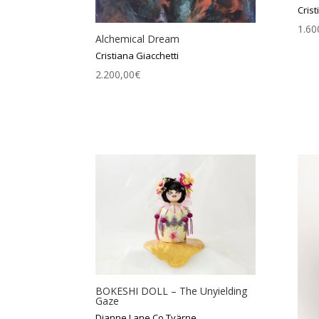
Crist
1.60
Alchemical Dream
Cristiana Giacchetti
2.200,00
€
BOKESHI DOLL – The Unyielding
Gaze
Dianne Lane Co Tvärne