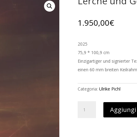
Lerche und G
1.950,00
€
2025
75,9 * 100,9 cm
Einzigartiger und signierter T
einen 60 mm breiten Keilrah
Categoria:
Ulrike Pichl
Lerche
Aggiungi 
und
Geist
quantità