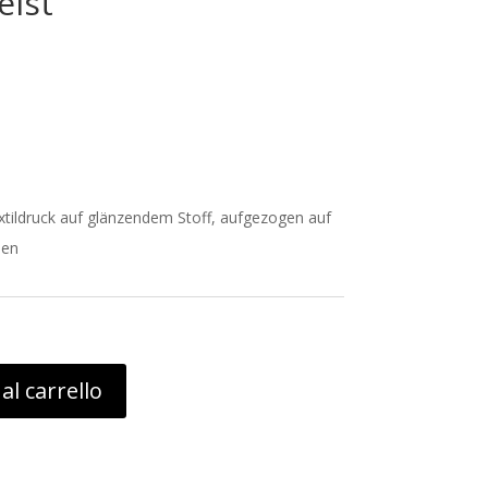
eist
extildruck auf glänzendem Stoff, aufgezogen auf
men
al carrello