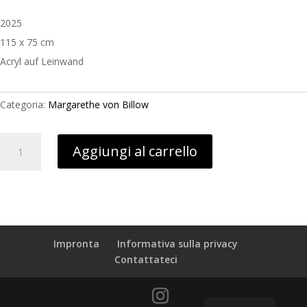
2025
115 x 75 cm
Acryl auf Leinwand
Categoria:
Margarethe von Billow
Kloppism
Aggiungi al carrello
quantità
Impronta
Informativa sulla privacy
Contattateci