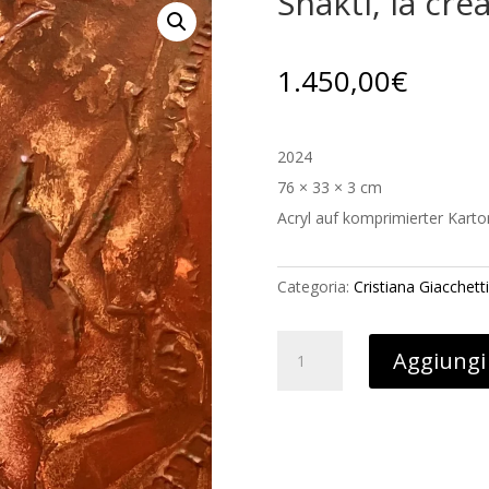
Shakti, la cre
1.450,00
€
2024
76 × 33 × 3 cm
Acryl auf komprimierter Karto
Categoria:
Cristiana Giacchetti
Shakti,
Aggiungi 
la
creatrice
quantità