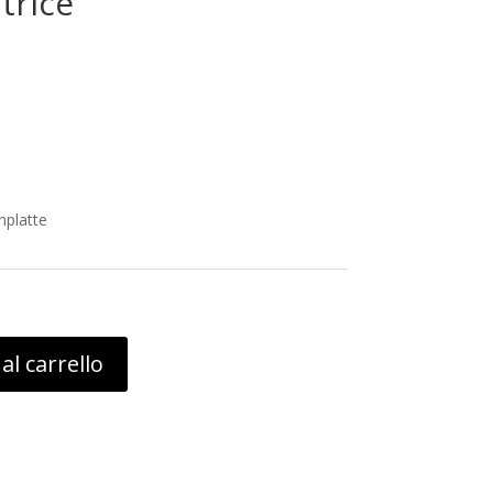
atrice
nplatte
al carrello