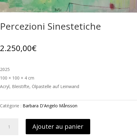
Percezioni Sinestetiche
2.250,00
€
2025
100 × 100 × 4 cm
Acryl, Bleistifte, Ölpastelle auf Leinwand
Catégorie :
Barbara D'Angelo Månsson
quantité
Ajouter au panier
de
Percezioni